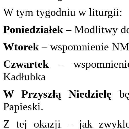
W tym tygodniu w liturgii:
Poniedziałek
– Modlitwy do
Wtorek
– wspomnienie NM
Czwartek
– wspomnienie
Kadłubka
W Przyszłą Niedzielę
b
Papieski.
Z tej okazji – jak zwykl