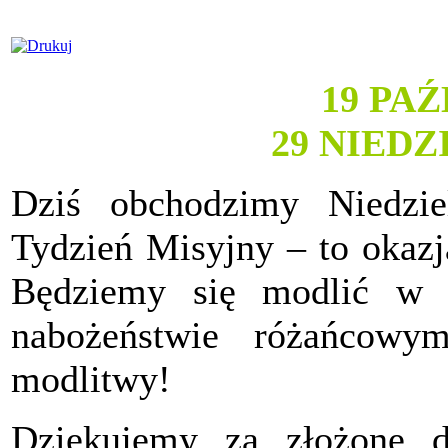
19 PA
29 NIED
Dziś obchodzimy Niedzie
Tydzień Misyjny – to okazj
Będziemy się modlić w t
nabożeństwie różańcow
modlitwy!
Dziękujemy za złożone dz