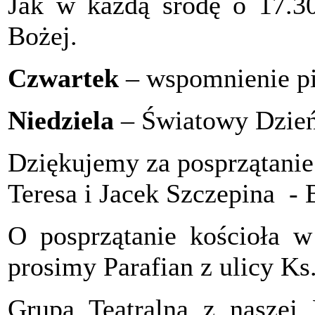
Jak w każdą środę o 17.3
Bożej.
Czwartek
– wspomnienie p
Niedziela
– Światowy Dzień
Dziękujemy za posprzątanie 
Teresa i Jacek Szczepina - 
O posprzątanie kościoła w
prosimy Parafian z ulicy Ks
Grupa Teatralna z naszej 