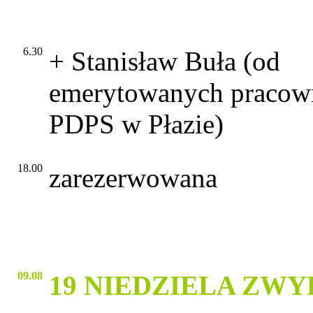
6.30
+ Stanisław Buła (od
emerytowanych praco
PDPS w Płazie)
18.00
zarezerwowana
09.08
19 NIEDZIELA ZW