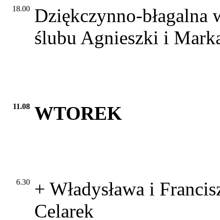
18.00
Dziękczynno-błagalna w
ślubu Agnieszki i Mark
11.08
WTOREK
6.30
+ Władysława i Francis
Celarek