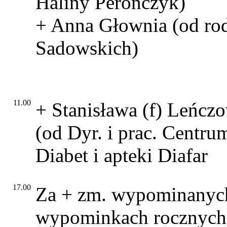
Haliny Peronczyk)
+ Anna Głownia (od ro
Sadowskich)
11.00
+ Stanisława (f) Leńcz
(od Dyr. i prac. Centr
Diabet i apteki Diafar
17.00
Za + zm. wypominanyc
wypominkach rocznych