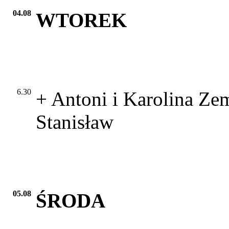
04.08
WTOREK
6.30
+ Antoni i Karolina Zem
Stanisław
05.08
ŚRODA