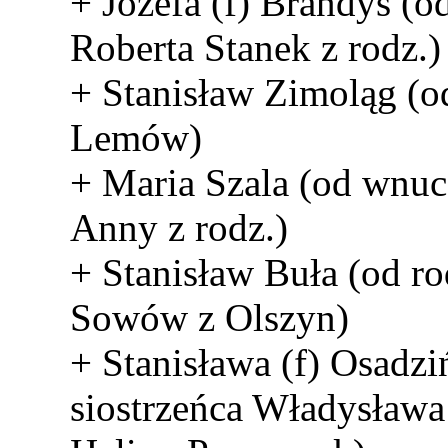
+ Józefa (f) Brandys (o
Roberta Stanek z rodz.)
+ Stanisław Zimoląg (o
Lemów)
+ Maria Szala (od wnuc
Anny z rodz.)
+ Stanisław Buła (od ro
Sowów z Olszyn)
+ Stanisława (f) Osadzi
siostrzeńca Władysława