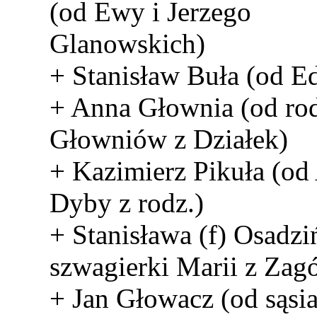
(od Ewy i Jerzego
Glanowskich)
+ Stanisław Buła (od E
+ Anna Głownia (od ro
Głowniów z Działek)
+ Kazimierz Pikuła (o
Dyby z rodz.)
+ Stanisława (f) Osadzi
szwagierki Marii z Zag
+ Jan Głowacz (od sąs