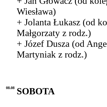
+ Jan Głowacz (od kole
Wiesława)
+ Jolanta Łukasz (od ko
Małgorzaty z rodz.)
+ Józef Dusza (od Ange
Martyniak z rodz.)
08.08
SOBOTA