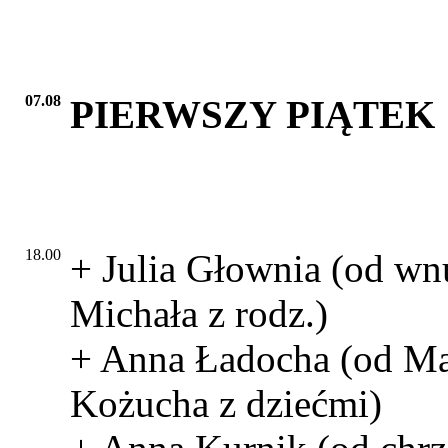
07.08
PIERWSZY PIĄTEK
18.00
+ Julia Głownia (od wn
Michała z rodz.)
+ Anna Ładocha (od Ma
Kożucha z dziećmi)