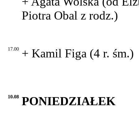
+ Agata Wolska (od Elżb
Piotra Obal z rodz.)
17.00
+ Kamil Figa (4 r. śm.)
10.08
PONIEDZIAŁEK