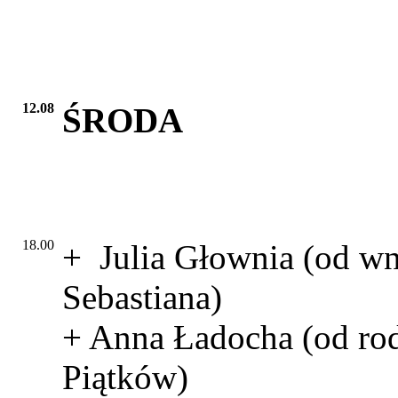
12.08
ŚRODA
18.00
+ Julia Głownia (od w
Sebastiana)
+ Anna Ładocha (od ro
Piątków)