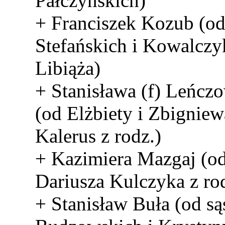
Pałczyńskich)
+ Franciszek Kozub (od
Stefańskich i Kowalcz
Libiąża)
+ Stanisława (f) Leńcz
(od Elżbiety i Zbigniew
Kalerus z rodz.)
+ Kazimiera Mazgaj (o
Dariusza Kulczyka z ro
+ Stanisław Buła (od s