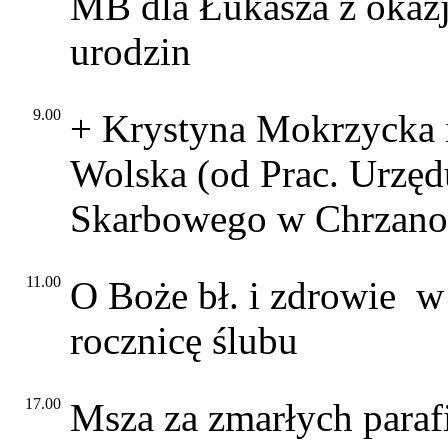
MB dla Łukasza z okazj
urodzin
9.00
+ Krystyna Mokrzycka 
Wolska (od Prac. Urzęd
Skarbowego w Chrzano
11.00
O Boże bł. i zdrowie w
rocznicę ślubu
17.00
Msza za zmarłych paraf