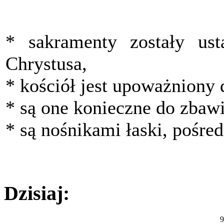
Kościół rzymskokatolicki u
* sakramenty zostały us
Chrystusa,
* kościół jest upoważniony
* są one konieczne do zbawi
* są nośnikami łaski, pośred
Dzisiaj:
9