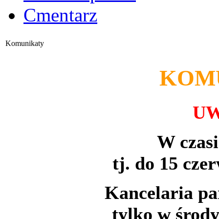
Cmentarz
Komunikaty
KOM
UW
W czas
tj. do 15 cze
Kancelaria pa
tylko w środy