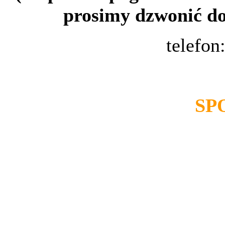
prosimy dzwonić do 
telefon
SP
Ze spowiedzi można korzyst
10-ciu minut przed rozpoc
było księdza w konfesjonale 