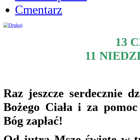
Cmentarz
13 
11 NIED
Raz jeszcze serdecznie d
Bożego Ciała i za pomoc
Bóg zapłać!
Od jutra Msze święte w 