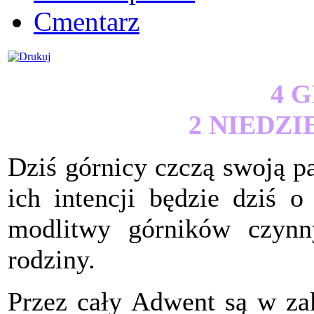
Cmentarz
4 
2 NIEDZ
Dziś górnicy czczą swoją p
ich intencji będzie dziś 
modlitwy górników czynn
rodziny.
Przez cały Adwent są w zak