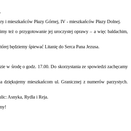
.
iury i mieszkańców Płazy Górnej, IV - mieszkańców Płazy Dolnej.
imy też o przygotowanie jej uroczystej oprawy – a więc baldachim,
tórej będziemy śpiewać Litanię do Serca Pana Jezusa.
ędzie w środę o godz. 17.00. Do skorzystania ze spowiedzi zachęcamy
oła dziękujemy mieszkańcom ul. Granicznej z numerów parzystych.
ic: Asnyka, Rydla i Reja.
amy!