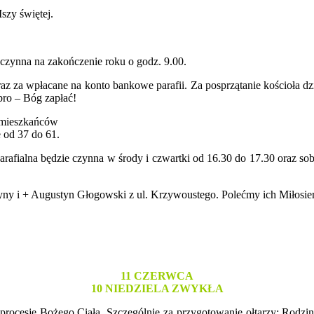
szy świętej.
kczynna na zakończenie roku o godz. 9.00.
a, oraz za wpłacane na konto bankowe parafii. Za posprzątanie kościoł
ro – Bóg zapłać!
y mieszkańców
e od 37 do 61.
parafialna będzie czynna w środy i czwartki od 16.30 do 17.30 oraz 
rzyny i + Augustyn Głogowski z ul. Krzywoustego. Polećmy ich Miłos
11 CZERWCA
10 NIEDZIELA ZWYKŁA
 procesję Bożego Ciała. Szczególnie za przygotowanie ołtarzy: Rodz