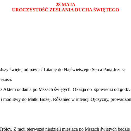
28 MAJA
UROCZYSTOŚĆ ZESŁANIA DUCHA ŚWIĘTEGO
Mszy świętej odmawiać Litanię do Najświętszego Serca Pana Jezusa.
Jezusa.
sa z Aktem oddania po Mszach świętych. Okazja do spowiedzi od godz.
 i modlitwy do Matki Bożej. Różaniec w intencji Ojczyzny, prowadz
rójcy. Z racji pierwszej niedzieli miesiąca po Mszach świętych będzi