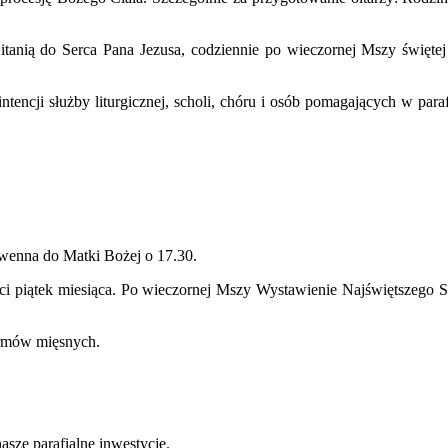
Litanią do Serca Pana Jezusa, codziennie po wieczornej Mszy święt
ncji służby liturgicznej, scholi, chóru i osób pomagających w parafi
owenna do Matki Bożej o 17.30.
-ci piątek miesiąca. Po wieczornej Mszy Wystawienie Najświętszego 
armów mięsnych.
nasze parafialne inwestycje.