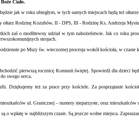
 Boże Ciało.
 będzie jak w roku ubiegłym, w tych samych miejscach będą też ołtarze
zy ołtarz Rodzinę Kozubów, II - DPS, III - Rodzinę Ks. Andrzeja Mys
tkich zaś o modlitewny udział w tym nabożeństwie. Jak co roku pros
ierwszokomunijnych strojach.
odziennie po Mszy św. wieczornej procesja wokół kościoła, w czasie k
 obchodzić pierwszą rocznicę Komunii świętej. Spowiedź dla dzieci b
 do swego serca.
fii. Dziękujemy też za prace przy kościele. Za posprzątanie kości
mieszkańców ul. Granicznej – numery nieparzyste, oraz mieszkańców ul
 są o wpłatę w najbliższym czasie. Są jeszcze wolne miejsca. Zaprasz