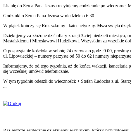
Litanię do Serca Pana Jezusa recytujemy codziennie po wieczornej M
Godzinki o Sercu Pana Jezusa w niedziele o 6.30.
W piątek kończy się Rok szkolny i katechetyczny. Msza święta dzię
Dziękujemy za złożone dziś ofiary z racji 3-ciej niedzieli miesiąc
Mastalskiemu i Mirosławowi Hudzikowi. Wszystkim za wszelkie dob
O posprzątanie kościoła w sobotę 24 czerwca o godz. 9.00, prosim
ul. Lipowieckiej – numery parzyste od 50 do 62 i numery nieparzyst
Informujemy, że od tego tygodnia, aż do końca wakacji, kancelaria 
się wcześniej umówić telefonicznie.
W tym tygodniu odeszli do wieczności: + Stefan Ładocha z ul. Sta
...
Raz jeszcze serdecznie dziękujemy wszystkim, którzy przygotowali