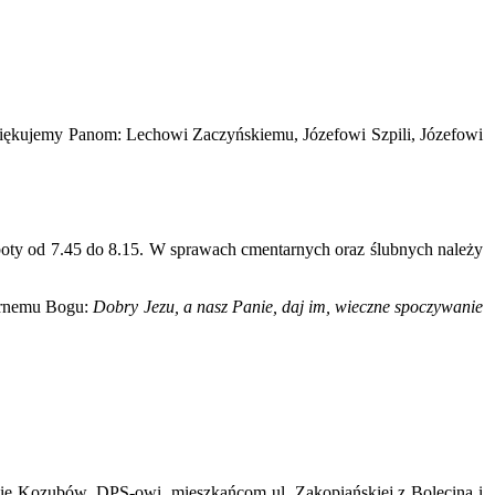
a dziękujemy Panom: Lechowi Zaczyńskiemu, Józefowi Szpili, Józefowi
soboty od 7.45 do 8.15. W sprawach cmentarnych oraz ślubnych należy
iernemu Bogu:
Dobry Jezu, a nasz Panie, daj im, wieczne spoczywanie
inie Kozubów, DPS-owi, mieszkańcom ul. Zakopiańskiej z Bolęcina i