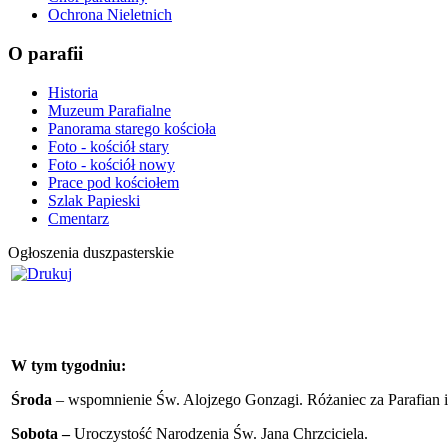
Ochrona Nieletnich
O parafii
Historia
Muzeum Parafialne
Panorama starego kościoła
Foto - kościół stary
Foto - kościół nowy
Prace pod kościołem
Szlak Papieski
Cmentarz
Ogłoszenia duszpasterskie
W tym tygodniu:
Środa
– wspomnienie Św. Alojzego Gonzagi. Różaniec za Parafian 
Sobota –
Uroczystość Narodzenia Św. Jana Chrzciciela.