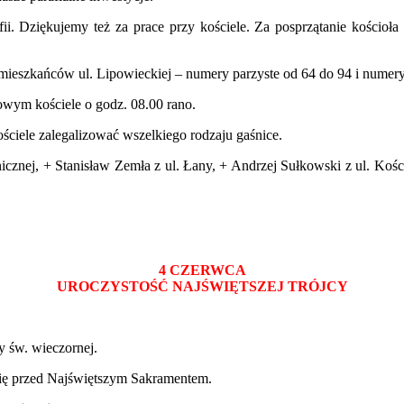
ii. Dziękujemy też za prace przy kościele. Za posprzątanie kościoł
mieszkańców ul. Lipowieckiej – numery parzyste od 64 do 94 i numery
owym kościele o godz. 08.00 rano.
ściele zalegalizować wszelkiego rodzaju gaśnice.
anicznej, + Stanisław Zemła z ul. Łany, + Andrzej Sułkowski z ul. 
4 CZERWCA
UROCZYSTOŚĆ NAJŚWIĘTSZEJ TRÓJCY
y św. wieczornej.
ię przed Najświętszym Sakramentem.