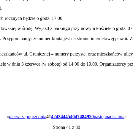
0.
 rocznych będzie o godz. 17.00.
dowskiej w środę. Wyjazd z parkingu przy nowym kościele o godz. 07
 Przypominamy, że numer konta jest na stronie internetowej parafii.
ieszkańców ul. Granicznej – numery parzyste, oraz mieszkańców ulicy S
 w dniu 3 czerwca (w sobotę) od 14.00 do 19.00. Organizatorzy przew
«
pierwsza
poprzednia
41
42
43
44
45
46
47
48
49
50
następna
ostatnia
»
Strona 41 z 80