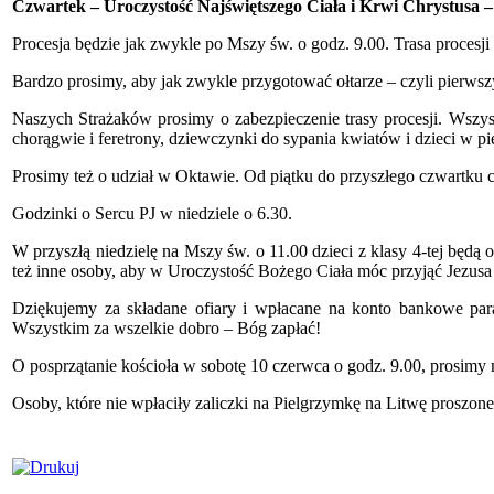
Czwartek – Uroczystość Najświętszego Ciała i Krwi Chrystusa –
Procesja będzie jak zwykle po Mszy św. o godz. 9.00. Trasa procesji
Bardzo prosimy, aby jak zwykle przygotować ołtarze – czyli pierws
Naszych Strażaków prosimy o zabezpieczenie trasy procesji. Wszys
chorągwie i feretrony, dziewczynki do sypania kwiatów i dzieci w p
Prosimy też o udział w Oktawie. Od piątku do przyszłego czwartku c
Godzinki o Sercu PJ w niedziele o 6.30.
W przyszłą niedzielę na Mszy św. o 11.00 dzieci z klasy 4-tej będą
też inne osoby, aby w Uroczystość Bożego Ciała móc przyjąć Jezusa
Dziękujemy za składane ofiary i wpłacane na konto bankowe para
Wszystkim za wszelkie dobro – Bóg zapłać!
O posprzątanie kościoła w sobotę 10 czerwca o godz. 9.00, prosimy 
Osoby, które nie wpłaciły zaliczki na Pielgrzymkę na Litwę proszone