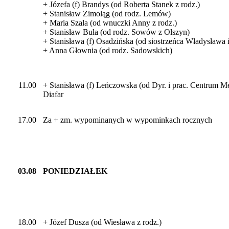
+ Józefa (f) Brandys (od Roberta Stanek z rodz.)
+ Stanisław Zimoląg (od rodz. Lemów)
+ Maria Szala (od wnuczki Anny z rodz.)
+ Stanisław Buła (od rodz. Sowów z Olszyn)
+ Stanisława (f) Osadzińska (od siostrzeńca Władysława 
+ Anna Głownia (od rodz. Sadowskich)
11.00
+ Stanisława (f) Leńczowska (od Dyr. i prac. Centrum Me
Diafar
17.00
Za + zm. wypominanych w wypominkach rocznych
03.08
PONIEDZIAŁEK
18.00
+ Józef Dusza (od Wiesława z rodz.)