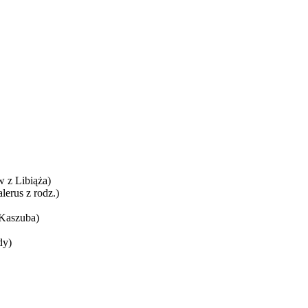
 z Libiąża)
lerus z rodz.)
 Kaszuba)
dy)