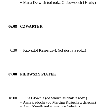
+ Maria Derwich (od rodz. Grabowskich i Hruby)
06.08
CZWARTEK
6.30
+ Krzysztof Kasperczyk (od siostry z rodz.)
07.08
PIERWSZY PIĄTEK
18.00
+ Julia Głownia (od wnuka Michała z rodz.)
+ Anna Ładocha (od Marcina Kożucha z dziećmi)
+ Anna Kurnik (od chrześnicy Jadwigi)