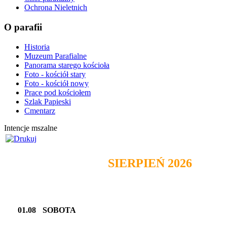
Ochrona Nieletnich
O parafii
Historia
Muzeum Parafialne
Panorama starego kościoła
Foto - kościół stary
Foto - kościół nowy
Prace pod kościołem
Szlak Papieski
Cmentarz
Intencje mszalne
SIERPIEŃ 2026
01.08
SOBOTA