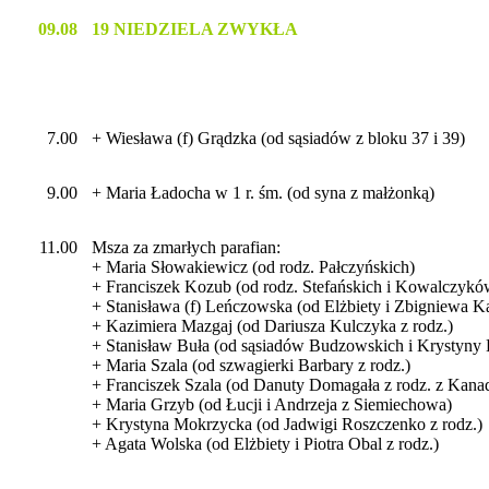
09.08
19 NIEDZIELA ZWYKŁA
7.00
+ Wiesława (f) Grądzka (od sąsiadów z bloku 37 i 39)
9.00
+ Maria Ładocha w 1 r. śm. (od syna z małżonką)
11.00
Msza za zmarłych parafian:
+ Maria Słowakiewicz (od rodz. Pałczyńskich)
+ Franciszek Kozub (od rodz. Stefańskich i Kowalczyków
+ Stanisława (f) Leńczowska (od Elżbiety i Zbigniewa Ka
+ Kazimiera Mazgaj (od Dariusza Kulczyka z rodz.)
+ Stanisław Buła (od sąsiadów Budzowskich i Krystyny
+ Maria Szala (od szwagierki Barbary z rodz.)
+ Franciszek Szala (od Danuty Domagała z rodz. z Kana
+ Maria Grzyb (od Łucji i Andrzeja z Siemiechowa)
+ Krystyna Mokrzycka (od Jadwigi Roszczenko z rodz.)
+ Agata Wolska (od Elżbiety i Piotra Obal z rodz.)