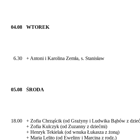
04.08
WTOREK
6.30
+ Antoni i Karolina Zemła, s. Stanisław
05.08
ŚRODA
18.00
+ Zofia Chrząścik (od Grażyny i Ludwika Bąbów z dzie
+ Zofia Kulczyk (od Zuzanny z dziećmi)
+ Henryk Tekielak (od wnuka Łukasza z żoną)
+ Maria Lelito (od Eweliny i Marcina z rodz.)